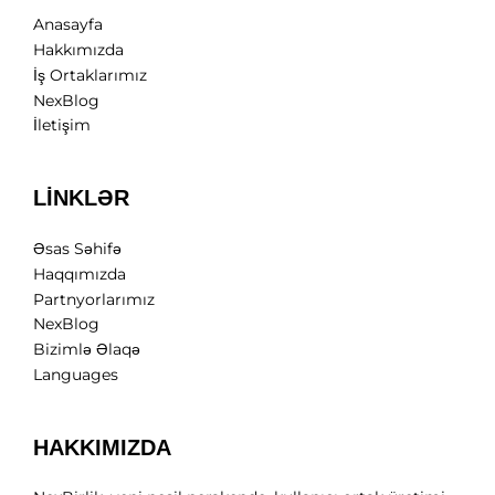
Anasayfa
Hakkımızda
İş Ortaklarımız
NexBlog
İletişim
LİNKLƏR
Əsas Səhifə
Haqqımızda
Partnyorlarımız
NexBlog
Bizimlə Əlaqə
Languages
HAKKIMIZDA