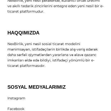
NexBirlik, yeni nesil perakende, kullanıcı ortak üretimi
ve akıllı tedarik zincirlerini entegre eden yeni nesil bir e-
ticaret platformudur.
HAQQIMIZDA
NexBirlik, yeni nəsil sosial ticarət modelini
mənimsəyən, istifadəçilərin birlikdə alış-veriş edərək
daha sərfəli qiymətlərdən yararlana və əlavə qazanc
imkanları əldə edə bildiyi, istifadəçi yönümlü bir e-
ticarət platformasıdır.
SOSYAL MEDYALARIMIZ
Instagram
Facebook