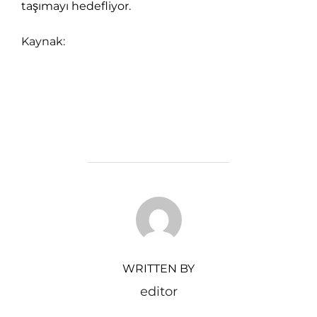
taşımayı hedefliyor.
Kaynak:
https://www.gazete365.com/nexbirlik-
topluluk-odakli-e-ticaret-modelini-
tanitti/20846?page=1
POST AUTHOR
WRITTEN BY
editor