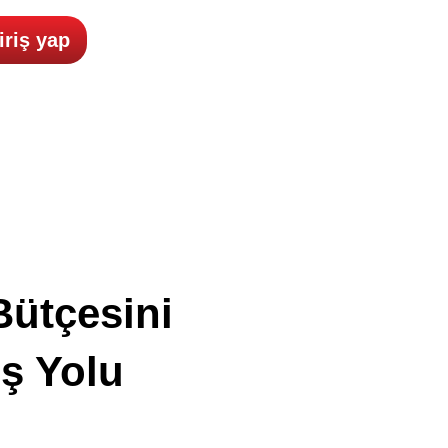
iriş yap
Bütçesini
iş Yolu